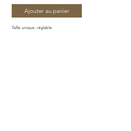
Ajouter au panier
Taille unique, réglable
SUBSCRIBE TO OUR NEWSLETTER
S`abonner maintenant
FOLLOW US ON
CLUB DES COMBINS | CASE POSTALE 151 | 1936 VERBIER (CH)
Tél
+41(0)27 775 33 70
| Fax
+41(0)27 775 33 69
| email
info@clubdescombins.ch