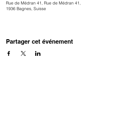
Rue de Médran 41, Rue de Médran 41,
1936 Bagnes, Suisse
Partager cet événement
SUBSCRIBE TO OUR NEWSLETTER
S`abonner maintenant
FOLLOW US ON